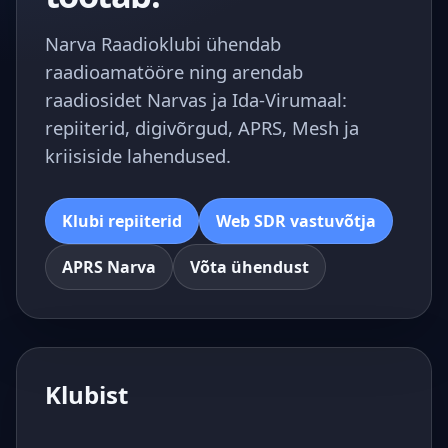
Narva Raadioklubi ühendab
raadioamatööre ning arendab
raadiosidet Narvas ja Ida-Virumaal:
repiiterid, digivõrgud, APRS, Mesh ja
kriisiside lahendused.
Klubi repiiterid
Web SDR vastuvõtja
APRS Narva
Võta ühendust
Klubist