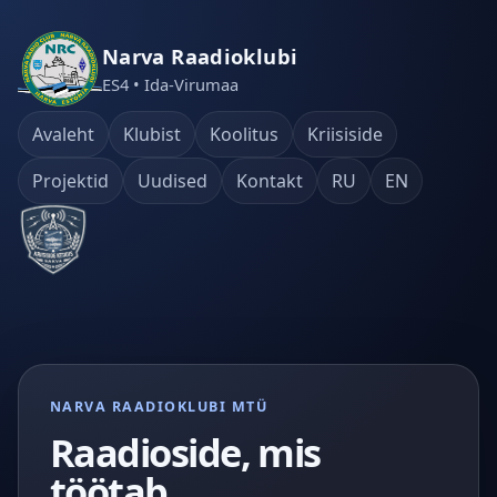
Narva Raadioklubi
ES4 • Ida-Virumaa
Avaleht
Klubist
Koolitus
Kriisiside
Projektid
Uudised
Kontakt
RU
EN
NARVA RAADIOKLUBI MTÜ
Raadioside, mis
töötab.